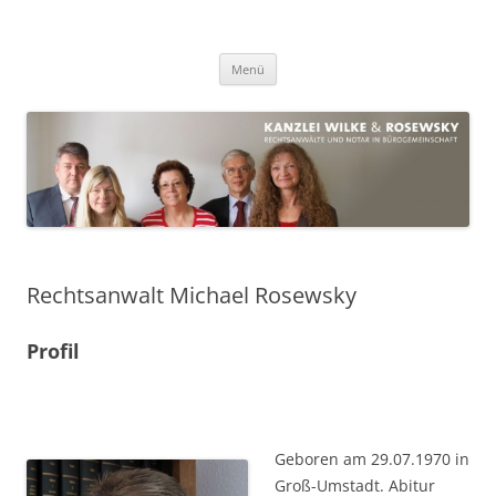
Zum
Inhalt
Kanzlei Rosewsky & Wilke
springen
Rechtsanwälte in Bürogemeinschaft
Menü
Rechtsanwalt Michael Rosewsky
Profil
Geboren am 29.07.1970 in
Groß-Umstadt. Abitur